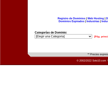
Registro de Dominios
|
Web Hosting
|
D
Dominios Expirados
|
Industrias
|
Indu
Categorías de Dominio:
[Pág. princi
** Precios expre
© 2002/2022 Solo10.com