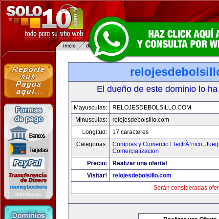
relojesdebolsil
El dueño de este dominio lo ha
Mayusculas:
RELOJESDEBOLSILLO.COM
Minusculas:
relojesdebolsillo.com
Longitud:
17 caracteres
Categorias:
Compras y Comercio ElectrÃ³nico
,
Jueg
Comercializacion
Precio:
Realizar una oferta!
Visitar!
relojesdebolsillo.com
Serán consideradas ofer