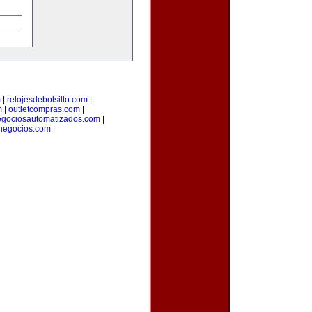
m
|
relojesdebolsillo.com
|
m
|
outletcompras.com
|
gociosautomatizados.com
|
anegocios.com
|