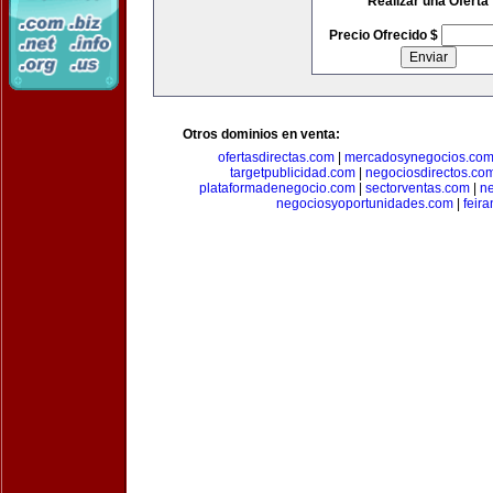
Realizar una Oferta
Precio Ofrecido $
Otros dominios en venta:
ofertasdirectas.com
|
mercadosynegocios.co
targetpublicidad.com
|
negociosdirectos.co
plataformadenegocio.com
|
sectorventas.com
|
ne
negociosyoportunidades.com
|
feir