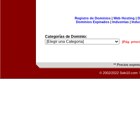
Registro de Dominios
|
Web Hosting
|
D
Dominios Expirados
|
Industrias
|
Indu
Categorías de Dominio:
[Pág. princi
** Precios expre
© 2002/2022 Solo10.com