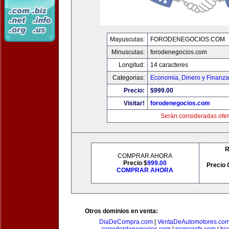
Mayusculas:
FORODENEGOCIOS.COM
Minusculas:
forodenegocios.com
Longitud:
14 caracteres
Categorias:
Economia, Dinero y Finanz
Precio:
$999.00
Visitar!
forodenegocios.com
Serán consideradas ofer
R
COMPRAR AHORA
Precio $
999.00
Precio 
COMPRAR AHORA
Otros dominios en venta:
DiaDeCompra.com
|
VentaDeAutomotores.co