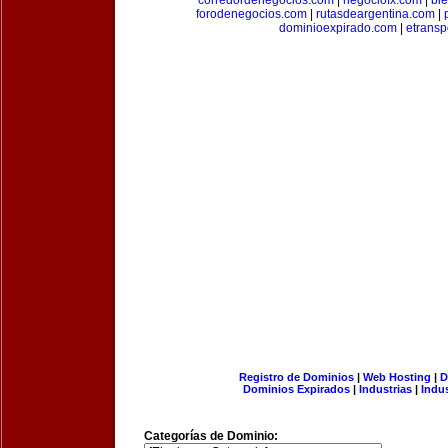
corredordenegocios.com
|
negociofx.com
|
bi
forodenegocios.com
|
rutasdeargentina.com
|
dominioexpirado.com
|
etransp
Registro de Dominios
|
Web Hosting
|
D
Dominios Expirados
|
Industrias
|
Indu
Categorías de Dominio: