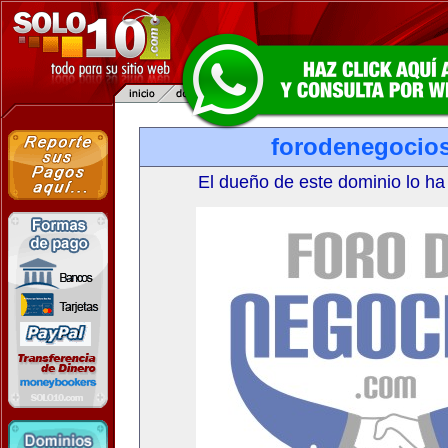
forodenegocio
El dueño de este dominio lo ha