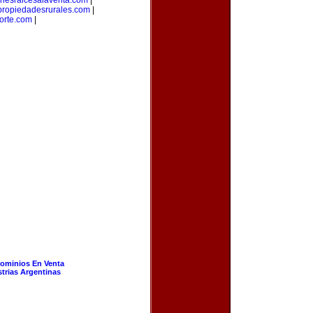
enesraicesalaventa.com
|
propiedadesrurales.com
|
orte.com
|
ominios En Venta
strias Argentinas