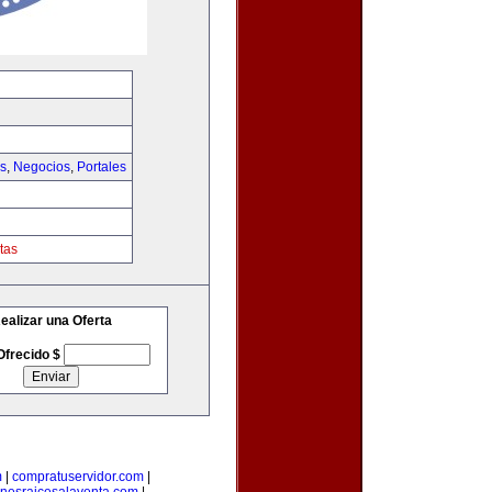
as
,
Negocios
,
Portales
tas
ealizar una Oferta
Ofrecido $
m
|
compratuservidor.com
|