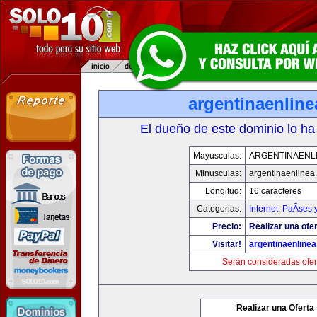
argentinaenlin
El dueño de este dominio lo ha
Mayusculas:
ARGENTINAENL
Minusculas:
argentinaenlinea
Longitud:
16 caracteres
Categorias:
Internet
,
PaÃ­ses 
Precio:
Realizar una ofer
Visitar!
argentinaenline
Serán consideradas ofer
Realizar una Oferta