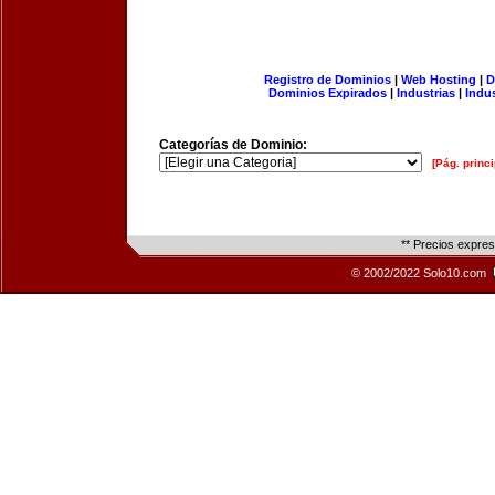
Registro de Dominios
|
Web Hosting
|
D
Dominios Expirados
|
Industrias
|
Indu
Categorías de Dominio:
[Pág. princi
** Precios expre
© 2002/2022 Solo10.com