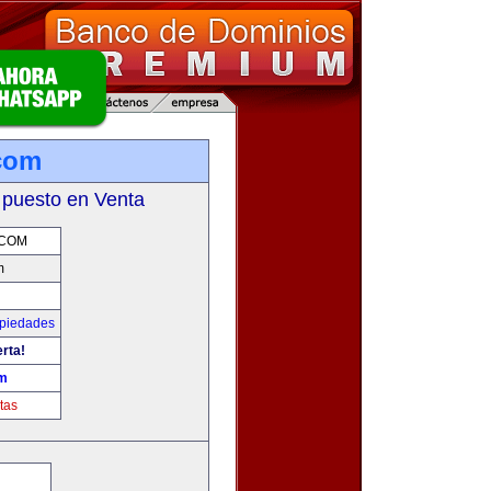
com
 puesto en Venta
.COM
m
opiedades
erta!
om
tas