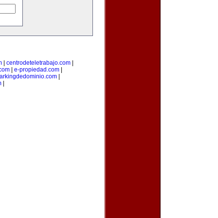
m
|
centrodeteletrabajo.com
|
.com
|
e-propiedad.com
|
arkingdedominio.com
|
m
|