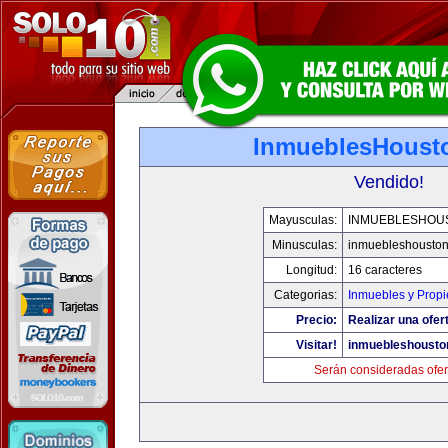
InmueblesHoust
Vendido!
Mayusculas:
INMUEBLESHOU
Minusculas:
inmuebleshousto
Longitud:
16 caracteres
Categorias:
Inmuebles y Prop
Precio:
Realizar una ofer
Visitar!
inmuebleshousto
Serán consideradas ofer