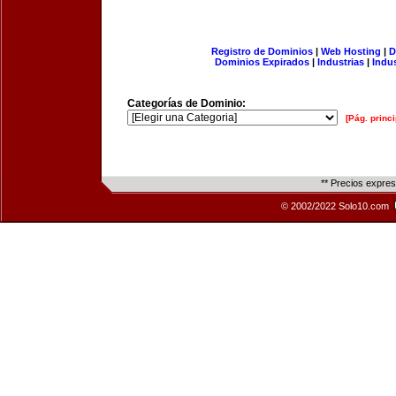
Registro de Dominios
|
Web Hosting
|
D
Dominios Expirados
|
Industrias
|
Indu
Categorías de Dominio:
[Pág. princi
** Precios expre
© 2002/2022 Solo10.com