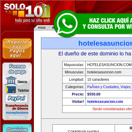
hotelesasuncio
El dueño de este dominio lo ha
Mayusculas:
HOTELESASUNCION.COM
Minusculas:
hotelesasuncion.com
Longitud:
15 caracteres
Categorias:
PaÃ­ses y Ciudades
,
Viajes
Precio:
$550.00
Visitar!
hotelesasuncion.com
Serán consideradas ofer
R