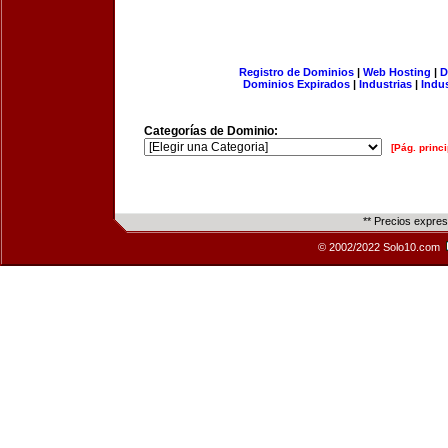
Registro de Dominios
|
Web Hosting
|
D
Dominios Expirados
|
Industrias
|
Indu
Categorías de Dominio:
[Pág. princi
** Precios expre
© 2002/2022 Solo10.com