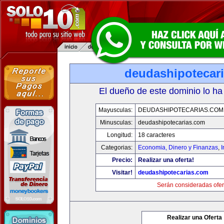
deudashipotecar
El dueño de este dominio lo ha
Mayusculas:
DEUDASHIPOTECARIAS.COM
Minusculas:
deudashipotecarias.com
Longitud:
18 caracteres
Categorias:
Economia, Dinero y Finanzas
,
Precio:
Realizar una oferta!
Visitar!
deudashipotecarias.com
Serán consideradas ofer
Realizar una Oferta