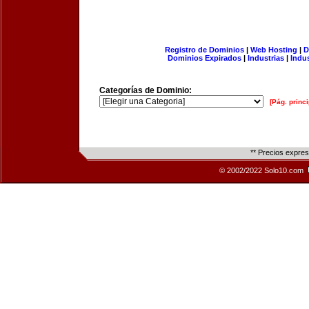
Registro de Dominios
|
Web Hosting
|
D
Dominios Expirados
|
Industrias
|
Indu
Categorías de Dominio:
[Pág. princi
** Precios expre
© 2002/2022 Solo10.com