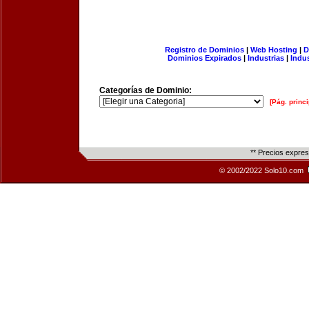
Registro de Dominios
|
Web Hosting
|
D
Dominios Expirados
|
Industrias
|
Indu
Categorías de Dominio:
[Pág. princi
** Precios expre
© 2002/2022 Solo10.com