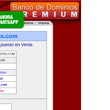
as.com
 puesto en Venta
STAS.COM
.com
icias
ta!
s.com
tas