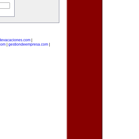
devacaciones.com
|
.com
|
gestiondeempresa.com
|