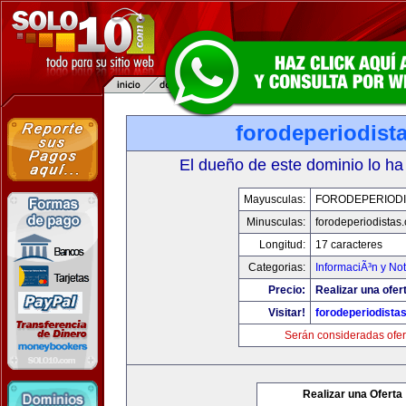
forodeperiodist
El dueño de este dominio lo ha
Mayusculas:
FORODEPERIODI
Minusculas:
forodeperiodistas
Longitud:
17 caracteres
Categorias:
InformaciÃ³n y Not
Precio:
Realizar una ofer
Visitar!
forodeperiodista
Serán consideradas ofer
Realizar una Oferta