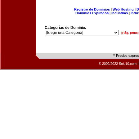
Registro de Dominios
|
Web Hosting
|
D
Dominios Expirados
|
Industrias
|
Indu
Categorías de Dominio:
[Pág. princi
** Precios expre
© 2002/2022 Solo10.com