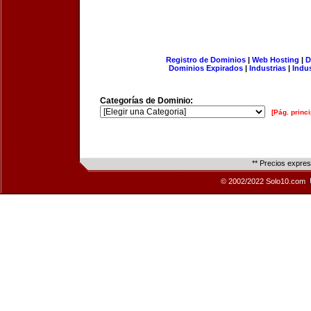
Registro de Dominios
|
Web Hosting
|
D
Dominios Expirados
|
Industrias
|
Indu
Categorías de Dominio:
[Pág. princi
** Precios expre
© 2002/2022 Solo10.com