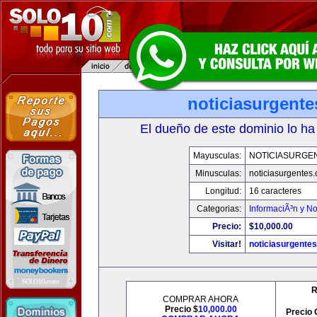
noticiasurgent
El dueño de este dominio lo ha
Mayusculas:
NOTICIASURGE
Minusculas:
noticiasurgentes
Longitud:
16 caracteres
Categorias:
InformaciÃ³n y No
Precio:
$10,000.00
Visitar!
noticiasurgente
R
COMPRAR AHORA
Precio $
10,000.00
Precio 