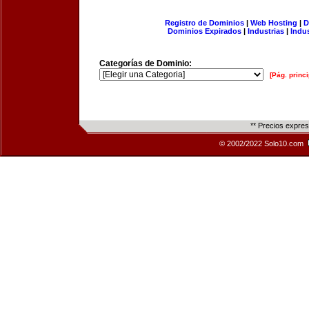
Registro de Dominios
|
Web Hosting
|
D
Dominios Expirados
|
Industrias
|
Indu
Categorías de Dominio:
[Pág. princi
** Precios expre
© 2002/2022 Solo10.com