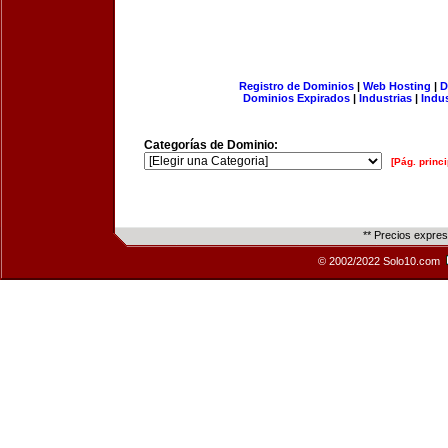
Registro de Dominios
|
Web Hosting
|
D
Dominios Expirados
|
Industrias
|
Indu
Categorías de Dominio:
[Pág. princi
** Precios expre
© 2002/2022 Solo10.com