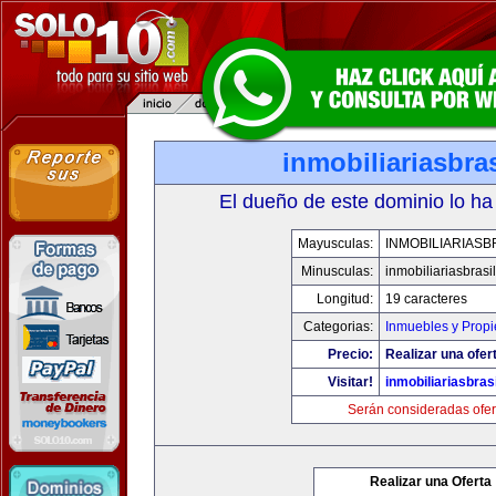
inmobiliariasbra
El dueño de este dominio lo ha
Mayusculas:
INMOBILIARIASB
Minusculas:
inmobiliariasbrasi
Longitud:
19 caracteres
Categorias:
Inmuebles y Prop
Precio:
Realizar una ofer
Visitar!
inmobiliariasbras
Serán consideradas ofer
Realizar una Oferta