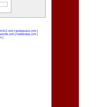
on2x1.com
|
guiaiguazu.com
|
arecife.com
|
hotelestop.com
|
om
|