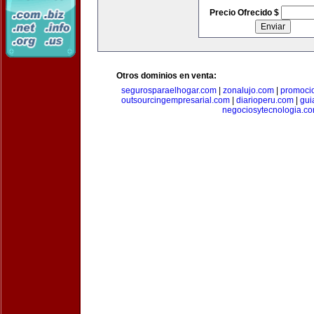
Precio Ofrecido $
Otros dominios en venta:
segurosparaelhogar.com
|
zonalujo.com
|
promoci
outsourcingempresarial.com
|
diarioperu.com
|
gui
negociosytecnologia.c