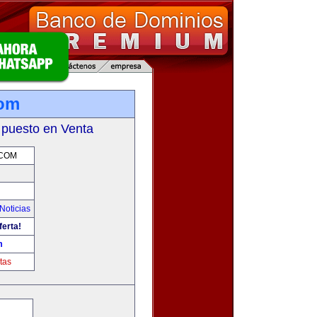
com
 puesto en Venta
.COM
Noticias
ferta!
m
tas