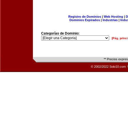
Registro de Dominios
|
Web Hosting
|
D
Dominios Expirados
|
Industrias
|
Indu
Categorías de Dominio:
[Pág. princi
** Precios expre
© 2002/2022 Solo10.com