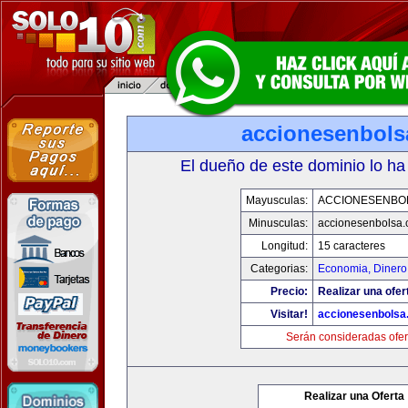
accionesenbols
El dueño de este dominio lo ha
Mayusculas:
ACCIONESENBO
Minusculas:
accionesenbolsa
Longitud:
15 caracteres
Categorias:
Economia, Dinero
Precio:
Realizar una ofer
Visitar!
accionesenbolsa
Serán consideradas ofer
Realizar una Oferta