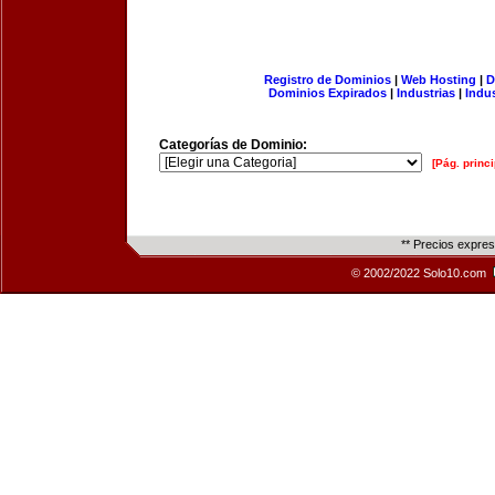
Registro de Dominios
|
Web Hosting
|
D
Dominios Expirados
|
Industrias
|
Indu
Categorías de Dominio:
[Pág. princi
** Precios expre
© 2002/2022 Solo10.com