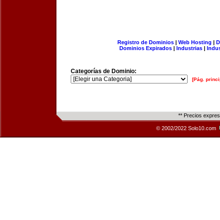
Registro de Dominios
|
Web Hosting
|
D
Dominios Expirados
|
Industrias
|
Indu
Categorías de Dominio:
[Pág. princi
** Precios expre
© 2002/2022 Solo10.com