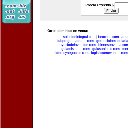
Precio Ofrecido $
Otros dominios en venta:
solucionintegral.com
|
forochile.com
|
anu
clubprogramadores.com
|
gerenciainmobiliari
proyectodeinversion.com
|
bienesenventa.co
guiamisiones.com
|
guiasanjusto.com
|
mer
lideresynegocios.com
|
logisticaeneventos.com