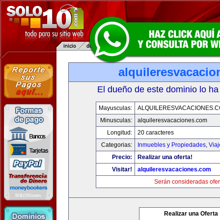
alquileresvacaci
El dueño de este dominio lo ha
Mayusculas:
ALQUILERESVACACIONES.
Minusculas:
alquileresvacaciones.com
Longitud:
20 caracteres
Categorias:
Inmuebles y Propiedades
,
Via
Precio:
Realizar una oferta!
Visitar!
alquileresvacaciones.com
Serán consideradas ofer
Realizar una Oferta