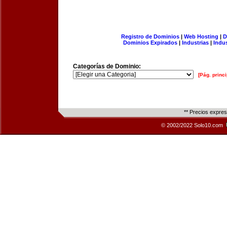
Registro de Dominios
|
Web Hosting
|
D
Dominios Expirados
|
Industrias
|
Indu
Categorías de Dominio:
[Pág. princi
** Precios expre
© 2002/2022 Solo10.com