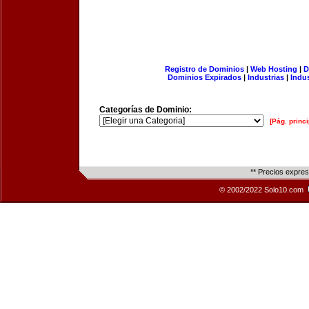
Registro de Dominios
|
Web Hosting
|
D
Dominios Expirados
|
Industrias
|
Indu
Categorías de Dominio:
[Pág. princi
** Precios expre
© 2002/2022 Solo10.com