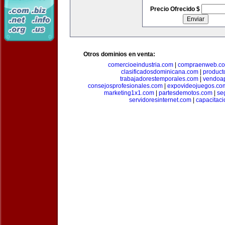
Precio Ofrecido $
Otros dominios en venta:
comercioeindustria.com
|
compraenweb.c
clasificadosdominicana.com
|
product
trabajadorestemporales.com
|
vendoa
consejosprofesionales.com
|
expovideojuegos.co
marketing1x1.com
|
partesdemotos.com
|
se
servidoresinternet.com
|
capacitaci