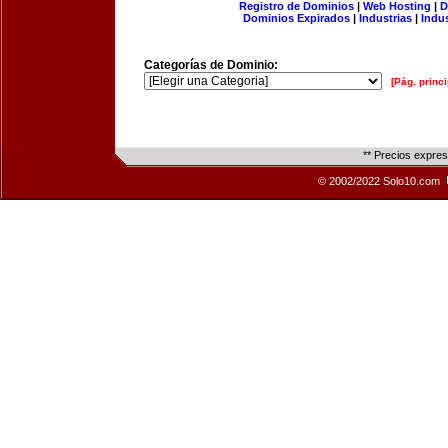
Registro de Dominios
|
Web Hosting
|
D
Dominios Expirados
|
Industrias
|
Indu
Categorías de Dominio:
[Pág. princi
** Precios expre
© 2002/2022 Solo10.com