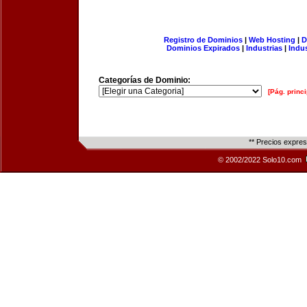
Registro de Dominios
|
Web Hosting
|
D
Dominios Expirados
|
Industrias
|
Indu
Categorías de Dominio:
[Pág. princi
** Precios expre
© 2002/2022 Solo10.com