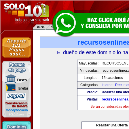
recursosenline
El dueño de este dominio lo ha
Mayusculas:
RECURSOSENL
Minusculas:
recursosenlinea
Longitud:
15 caracteres
Categorias:
Internet
,
Recurso
Precio:
Realizar una ofer
Visitar!
recursosenline
Serán consideradas ofer
Realizar una Oferta