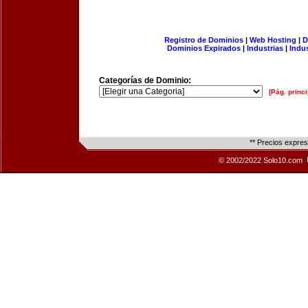
Registro de Dominios
|
Web Hosting
|
D
Dominios Expirados
|
Industrias
|
Indu
Categorías de Dominio:
[Pág. princi
** Precios expre
© 2002/2022 Solo10.com