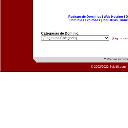
Registro de Dominios
|
Web Hosting
|
D
Dominios Expirados
|
Industrias
|
Indu
Categorías de Dominio:
[Pág. princi
** Precios expre
© 2002/2022 Solo10.com