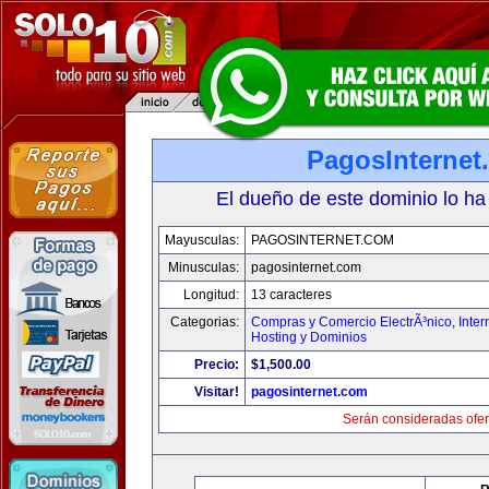
PagosInternet
El dueño de este dominio lo ha
Mayusculas:
PAGOSINTERNET.COM
Minusculas:
pagosinternet.com
Longitud:
13 caracteres
Categorias:
Compras y Comercio ElectrÃ³nico
,
Inter
Hosting y Dominios
Precio:
$1,500.00
Visitar!
pagosinternet.com
Serán consideradas ofer