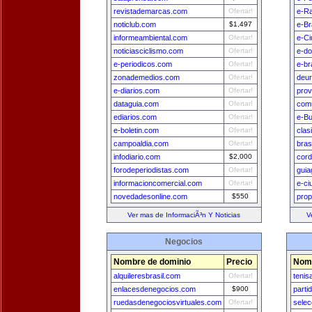
revistademarcas.com
Ofertar!
e-Ra
noticlub.com
$1,497
e-Br
informeambiental.com
Ofertar!
e-Ci
noticiasciclismo.com
Ofertar!
e-do
e-periodicos.com
Ofertar!
e-br
zonademedios.com
Ofertar!
deu
e-diarios.com
Ofertar!
prov
dataguia.com
Ofertar!
comu
ediarios.com
Ofertar!
e-B
e-boletin.com
Ofertar!
clas
campoaldia.com
Ofertar!
bras
infodiario.com
$2,000
cord
forodeperiodistas.com
Ofertar!
guia
informacioncomercial.com
Ofertar!
e-ci
novedadesonline.com
$550
prop
Ver mas de InformaciÃ³n Y Noticias
V
Negocios
Nombre de dominio
Precio
Nomb
alquileresbrasil.com
Ofertar!
tenis
enlacesdenegocios.com
$900
parti
ruedasdenegociosvirtuales.com
Ofertar!
sele