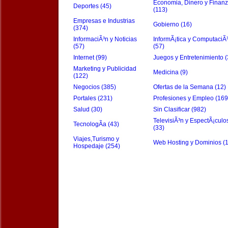
Economia, Dinero y Finan
Deportes (45)
(113)
Empresas e Industrias
Gobierno (16)
(374)
InformaciÃ³n y Noticias
InformÃ¡tica y ComputaciÃ
(57)
(57)
Internet (99)
Juegos y Entretenimiento (
Marketing y Publicidad
Medicina (9)
(122)
Negocios (385)
Ofertas de la Semana (12)
Portales (231)
Profesiones y Empleo (169
Salud (30)
Sin Clasificar (982)
TelevisiÃ³n y EspectÃ¡culo
TecnologÃ­a (43)
(33)
Viajes,Turismo y
Web Hosting y Dominios (
Hospedaje (254)