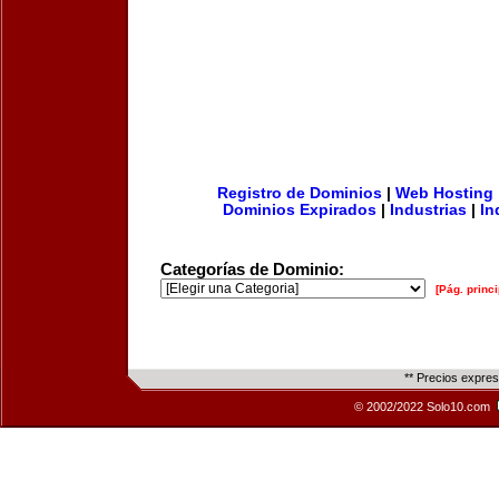
Registro de Dominios
|
Web Hosting
Dominios Expirados
|
Industrias
|
In
Categorías de Dominio:
[Pág. princi
** Precios expre
© 2002/2022 Solo10.com