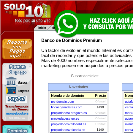
Banco de Dominios Premium
Un factor de éxito en el mundo Internet es con
fácil de recordar y que potencie las actividade
Más de 4000 nombres especialmente seleccion
marketing pueden ser adquiridos a precios pro
Buscar dominios:
Novedades
Nombre de dominio
Precio
Nomb
testdomain.com
Ofertar!
guiaf
fincasganaderas.com
$199
venta
propiedadeszaragoza.es
Ofertar!
marke
propiedadesvigo.es
Ofertar!
guiar
propiedadesvalladolid.es
Ofertar!
minut
propiedadesvalencia.es
$295
conta