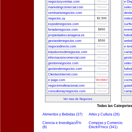
negociosyventas.com
Ofertar!
e-De
marketingcomercial.com
Ofertar!
selec
seminarionegocios.com
Ofertar!
desli
negocios.uy
$2,500
notic
expodenegocios.com
Ofertar!
surfi
feriadenegocios.com
$950
even
propiedadescartagena.es
Ofertar!
futbo
gestaodenegocios.com
$550
webde
negociodirecto.com
Ofertar!
e-ten
impulsoresdenegocios.com
Ofertar!
camp
informacioncomercial.com
Ofertar!
gest
gestionnegocios.com
Ofertar!
selec
gestiondenegocios.com
Ofertar!
futbo
ClientesInternet.com
Ofertar!
socio
e-pago.com
Vendido!
coch
negociomultinacional.com
Ofertar!
guia
consultoriaynegocios.com
Ofertar!
camp
Ver mas de Negocios
Todas las Categoria
Alimentos y Bebidas (37)
Artes y Cultura (26)
Ciencia e InvestigaciÃ³n
Compras y Comercio
(8)
ElectrÃ³nico (341)