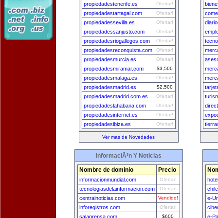
propiedadestenerife.es
Ofertar!
biene
propiedadestartagal.com
Ofertar!
comer
propiedadessevilla.es
Ofertar!
diari
propiedadessanjusto.com
Ofertar!
empl
propiedadesriogallegos.com
Ofertar!
tecno
propiedadesreconquista.com
Ofertar!
merca
propiedadesmurcia.es
Ofertar!
aseso
propiedadesmiramar.com
$3,500
merc
propiedadesmalaga.es
Ofertar!
merc
propiedadesmadrid.es
$2,500
tarje
propiedadesmadrid.com.es
Ofertar!
turis
propiedadeslahabana.com
Ofertar!
direc
propiedadesinternet.es
Ofertar!
expo
propiedadesibiza.es
Ofertar!
tierr
Ver mas de Novedades
InformaciÃ³n Y Noticias
Nombre de dominio
Precio
Nom
informacionmundial.com
Ofertar!
hote
tecnologiasdelainformacion.com
Ofertar!
chil
centralnoticias.com
Vendido!
e-U
inforegistros.com
Ofertar!
cibe
salaprensa.com
$600
e-P